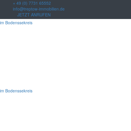
+ 49 (0) 7731 65552
info@treptow-immobilien.de
JETZT ANRUFEN