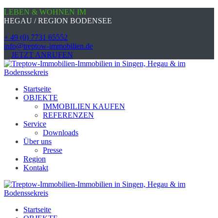
LEBEN & WOHNEN IM
HEGAU / REGION BODENSEE
+ 49 (0) 7731 65552
info@treptow-immobilien.de
JETZT ANRUFEN
Startseite
OBJEKTE
IMMOBILIEN KAUFEN
REFERENZEN
Service
Downloads
Über uns
Presse
Region
Kontakt
Startseite