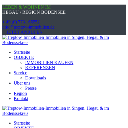
LEBEN & WOHNEN IM
HEGAU / REGION BODENSEE
+ 49 (0) 7731 65552
info@treptow-immobilien.de
JETZT ANRUFEN
Startseite
OBJEKTE
IMMOBILIEN KAUFEN
REFERENZEN
Service
Downloads
Über uns
Presse
Region
Kontakt
Startseite