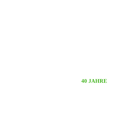
TOW IMMOBILIEN – BEREITS
40 JAHRE
AM MA