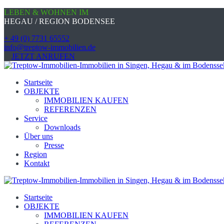
LEBEN & WOHNEN IM
HEGAU / REGION BODENSEE
+ 49 (0) 7731 65552
info@treptow-immobilien.de
JETZT ANRUFEN
Startseite
OBJEKTE
IMMOBILIEN KAUFEN
REFERENZEN
Service
Downloads
Über uns
Presse
Region
Kontakt
Startseite
OBJEKTE
IMMOBILIEN KAUFEN